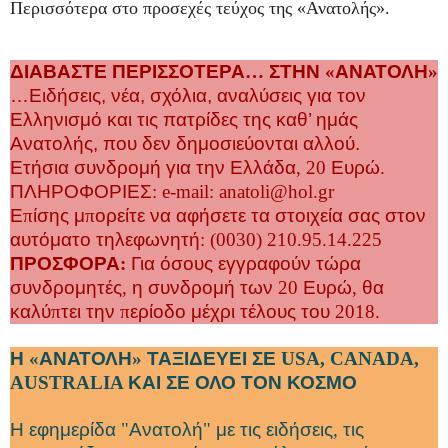
Περισσότερα στο προσεχές τεύχος της «Ανατολής».
ΔΙΑΒΑΣΤΕ ΠΕΡΙΣΣΟΤΕΡΑ
…
ΣΤΗΝ
«
ΑΝΑΤΟΛΗ
»
…Ειδήσεις, νέα, σχόλια, αναλύσεις για τον
Ελληνισμό και τις πατρίδες της καθ’ ημάς
Ανατολής, που δεν δημοσιεύονται αλλού.
Ετήσια
συνδρομή
για
την
Ελλάδα
, 20
Ευρώ
.
ΠΛΗΡΟΦΟΡΙΕΣ
:
e
-
mail
:
anatoli
@
hol
.
gr
Ε
π
ίσης
μ
π
ορείτε
να
αφήσετε
τα
στοιχεία
σας
στον
αυτόματο
τηλεφωνητή
: (0030) 210.95.14.225
ΠΡΟΣΦΟΡΑ
:
Για
όσους
εγγραφούν
τώρα
συνδρομητές
,
η
συνδρομή
των
20
Ευρώ
,
θα
καλύ
π
τει
την
π
ερίοδο
μέχρι
τέλους
του
2018.
Η
«
ΑΝΑΤΟΛΗ
»
ΤΑΞΙΔΕΥΕΙ
ΣΕ
USA
,
CANADA
,
AUSTRALIA
ΚΑΙ
ΣΕ
ΟΛΟ
ΤΟΝ
ΚΟΣΜΟ
Η
εφημερίδα
"
Ανατολή
"
με
τις
ειδήσεις
,
τις